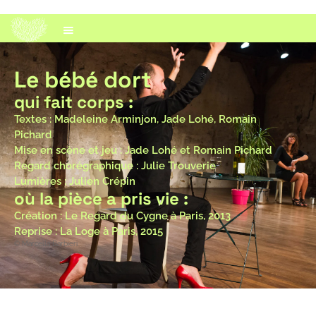
Le bébé dort
qui fait corps :
Textes : Madeleine Arminjon, Jade Lohé, Romain
Pichard
Mise en scène et jeu : Jade Lohé et Romain Pichard
Regard chorégraphique : Julie Trouverie
Lumières : Julien Crépin
où la pièce a pris vie :
Création : Le Regard du Cygne à Paris, 2013
Reprise : La Loge à Paris, 2015
© Marcella Barbieri